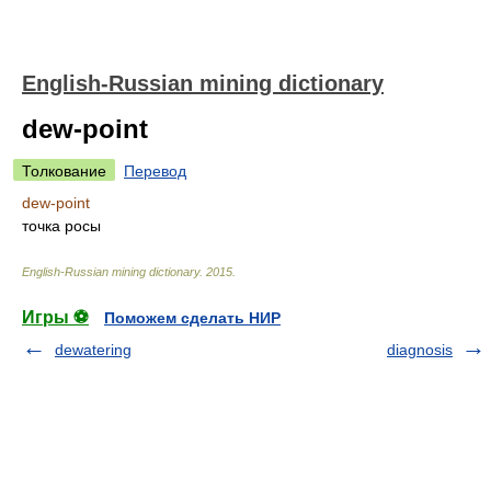
English-Russian mining dictionary
dew-point
Толкование
Перевод
dew-point
точка росы
English-Russian mining dictionary
.
2015
.
Игры ⚽
Поможем сделать НИР
dewatering
diagnosis