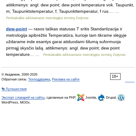
atitikmenys: angl. dew point; dew point temperature vok. Taupunkt,
m; Taupunktstemperatur, f; Taupunkttemperatur, f rus.… …
Penkiakalbis aiškinamasis metrologijos terminų žodynas
dew-point
— rasos taškas statusas T sritis Standartizacija ir
metrologija apibrėžtis Temperatūra, kurioje tam tikrame slėgyje
uždarame inde esantys garai atiduodami šilumą suformuoja
pirmąjį skysčio lašą. atitikmenys: angl. dew point; dew point
temperature… …
Penkiakalbis aiškinamasis metrologijos terminų žodynas
© Академик, 2000-2026
18+
Обратная связь:
Техподдержка
,
Реклама на сайте
👣 Путешествия
Экспорт словарей на сайты
, сделанные на PHP,
Joomla,
Drupal,
WordPress, MODx.