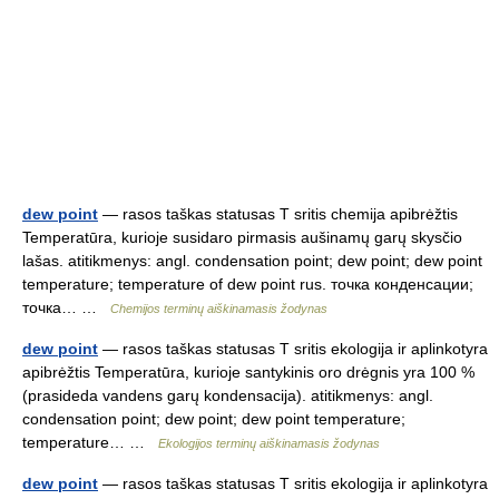
dew point
— rasos taškas statusas T sritis chemija apibrėžtis
Temperatūra, kurioje susidaro pirmasis aušinamų garų skysčio
lašas. atitikmenys: angl. condensation point; dew point; dew point
temperature; temperature of dew point rus. точка конденсации;
точка… …
Chemijos terminų aiškinamasis žodynas
dew point
— rasos taškas statusas T sritis ekologija ir aplinkotyra
apibrėžtis Temperatūra, kurioje santykinis oro drėgnis yra 100 %
(prasideda vandens garų kondensacija). atitikmenys: angl.
condensation point; dew point; dew point temperature;
temperature… …
Ekologijos terminų aiškinamasis žodynas
dew point
— rasos taškas statusas T sritis ekologija ir aplinkotyra