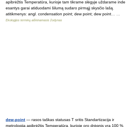
apibrėžtis Temperatūra, kurioje tam tikrame slėgyje uždarame inde
esantys garai atiduodami šilumą sudaro pirmąjį skysčio lašą.
atitikmenys: angl. condensation point; dew point; dew point… …
Ekologijos terminų aiškinamasis žodynas
dew-point
— rasos taškas statusas T sritis Standartizacija ir
metrologija apibrėžtis Temperatūra, kurioje oro drėgnis yra 100 %.